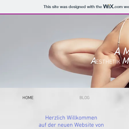
This site was designed with the
.com
web
A M
A
M
ESTHETIK
HOME
BLOG
Herzlich Willkommen
auf der neuen Website von